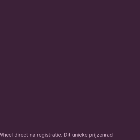
el direct na registratie. Dit unieke prijzenrad