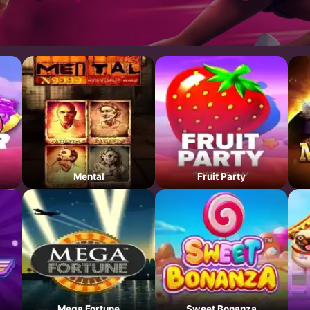
Mental
Fruit Party
Mega Fortune
Sweet Bonanza