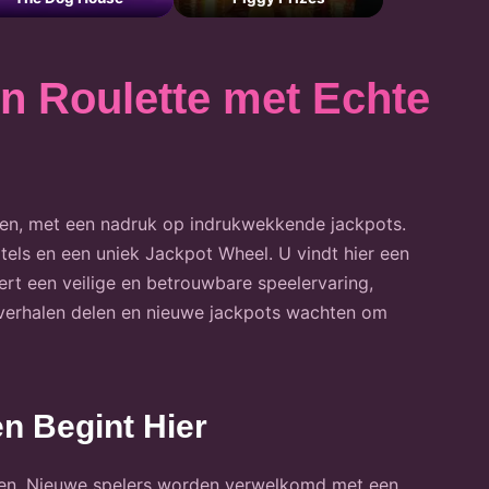
en Roulette met Echte
ten, met een nadruk op indrukwekkende jackpots.
tels en een uniek Jackpot Wheel. U vindt hier een
ert een veilige en betrouwbare speelervaring,
n verhalen delen en nieuwe jackpots wachten om
en Begint Hier
ijzen. Nieuwe spelers worden verwelkomd met een