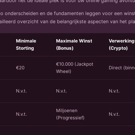
ardoor het de ideale plek is voor uw online gaming avontu
ino onderscheiden en de fundamenten leggen voor een winst
illeerd overzicht van de belangrijkste aspecten van het pl
Minimale
Maximale Winst
Verwerking
Storting
(Bonus)
(Crypto)
€10.000 (Jackpot
€20
Direct (bin
Wheel)
N.v.t.
N.v.t.
N.v.t.
Miljoenen
N.v.t.
N.v.t.
(Progressief)