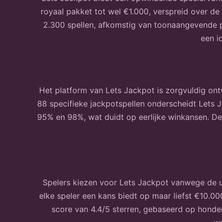
royaal pakket tot wel €1.000, verspreid over d
2.300 spellen, afkomstig van toonaangevende p
een i
Het platform van Lets Jackpot is zorgvuldig ont
88 specifieke jackpotspellen onderscheidt Lets J
95% en 98%, wat duidt op eerlijke winkansen. Deze
Spelers kiezen voor Lets Jackpot vanwege de un
elke speler een kans biedt op maar liefst €10.0
score van 4.4/5 sterren, gebaseerd op honde