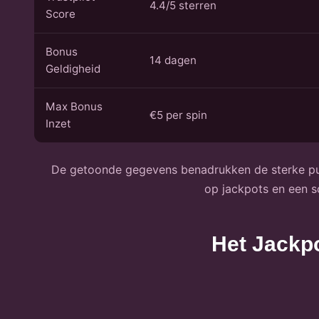
4.4/5 sterren
Score
Bonus
14 dagen
Geldigheid
Max Bonus
€5 per spin
Inzet
De getoonde gegevens benadrukken de sterke punt
op jackpots en een so
Het Jackp