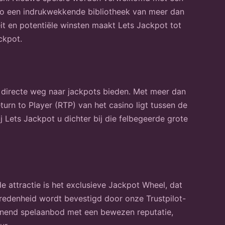
ino een indrukwekkende bibliotheek van meer dan
t en potentiële winsten maakt Lets Jackpot tot
ckpot.
t directe weg naar jackpots bieden. Met meer dan
urn to Player (RTP) van het casino ligt tussen de
j Lets Jackpot u dichter bij die felbegeerde grote
 attractie is het exclusieve Jackpot Wheel, dat
vredenheid wordt bevestigd door onze Trustpilot-
annend spelaanbod met een bewezen reputatie,