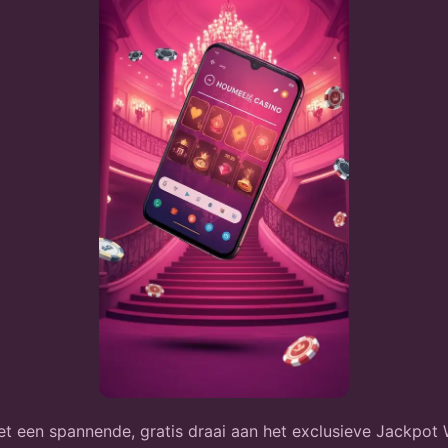
 een spannende, gratis draai aan het exclusieve Jackpot Whe