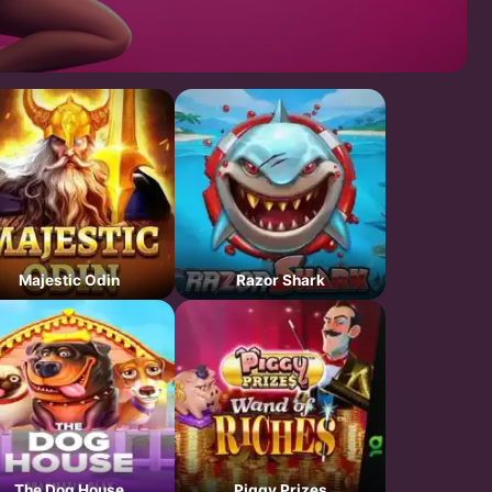
Majestic Odin
Razor Shark
The Dog House
Piggy Prizes